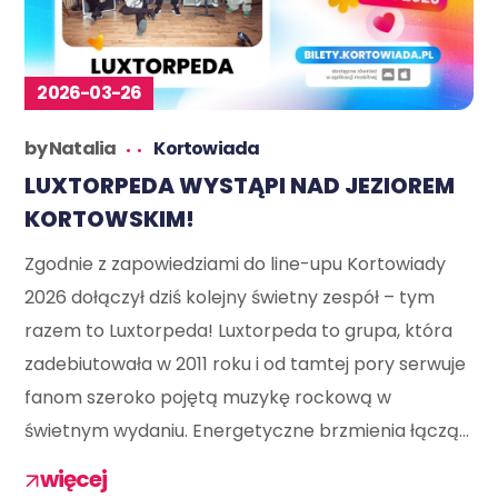
2026-03-26
by
Natalia
Kortowiada
LUXTORPEDA WYSTĄPI NAD JEZIOREM
KORTOWSKIM!
Zgodnie z zapowiedziami do line-upu Kortowiady
2026 dołączył dziś kolejny świetny zespół – tym
razem to Luxtorpeda! Luxtorpeda to grupa, która
zadebiutowała w 2011 roku i od tamtej pory serwuje
fanom szeroko pojętą muzykę rockową w
świetnym wydaniu. Energetyczne brzmienia łączą...
więcej