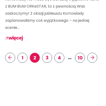
z BUM BUM ORKeSTAR, to z pewnością Was
zaskoczymy! Z okazji jubileuszu Kortowiady
zaplanowaliśmy coś wyjątkowego – na jednej
scenie...
więcej
…
1
2
3
4
10