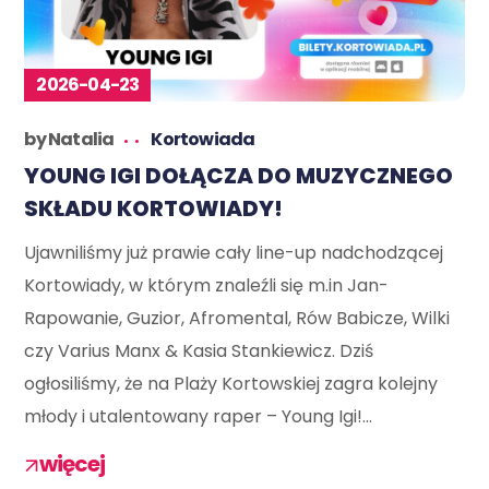
2026-04-23
by
Natalia
Kortowiada
YOUNG IGI DOŁĄCZA DO MUZYCZNEGO
SKŁADU KORTOWIADY!
Ujawniliśmy już prawie cały line-up nadchodzącej
Kortowiady, w którym znaleźli się m.in Jan-
Rapowanie, Guzior, Afromental, Rów Babicze, Wilki
czy Varius Manx & Kasia Stankiewicz. Dziś
ogłosiliśmy, że na Plaży Kortowskiej zagra kolejny
młody i utalentowany raper – Young Igi!...
więcej