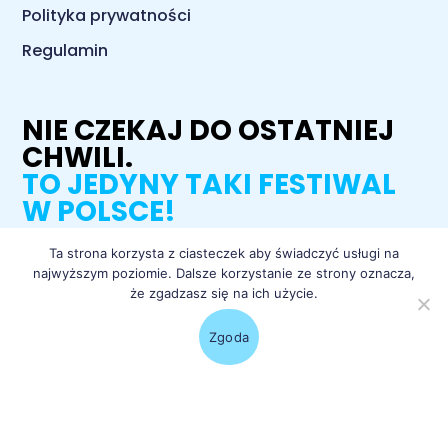
Polityka prywatności
Regulamin
NIE CZEKAJ DO OSTATNIEJ
CHWILI.
TO JEDYNY TAKI FESTIWAL
W POLSCE!
Ta strona korzysta z ciasteczek aby świadczyć usługi na
najwyższym poziomie. Dalsze korzystanie ze strony oznacza,
łap bilety
że zgadzasz się na ich użycie.
Zgoda
© Kortowiada – największy studencki festiwal w Polsce, 65. juwenalia
olsztyńskie