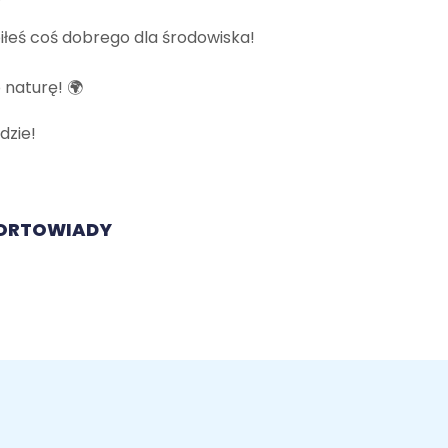
biłeś coś dobrego dla środowiska!
 naturę! 🌍
dzie!
KORTOWIADY