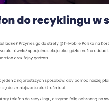
fon do recyklingu w s
szufladzie? Przynieś go do strefy @T-Mobile Polska na Kor
wa ale również specjalna sekcja eko, gdzie można oddać t
artfon oraz fajny gadżet!
to jeden z najprostszych sposobów, aby pomóc naszej plan
z się do zmniejszenia elektrośmieci.
stary telefon do recyklingu, otrzyma folię ochronną na sw