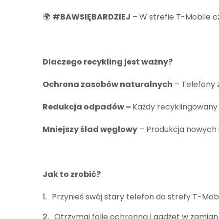
🌍
#BAWSIĘBARDZIEJ
– W strefie T-Mobile c
Dlaczego recykling jest ważny?
Ochrona zasobów naturalnych
– Telefony 
Redukcja odpadów –
Każdy recyklingowany 
Mniejszy ślad węglowy
– Produkcja nowych u
Jak to zrobić?
Przynieś swój stary telefon do strefy T-Mob
Otrzymaj folię ochronną i gadżet w zamian